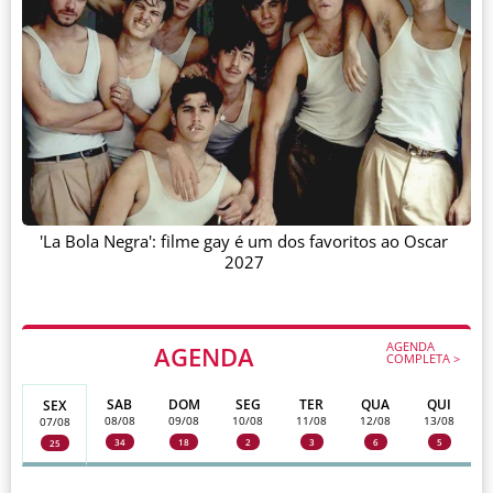
'La Bola Negra': filme gay é um dos favoritos ao Oscar
2027
AGENDA
AGENDA
COMPLETA >
SAB
DOM
SEG
TER
QUA
QUI
SEX
08/08
09/08
10/08
11/08
12/08
13/08
07/08
34
18
2
3
6
5
25