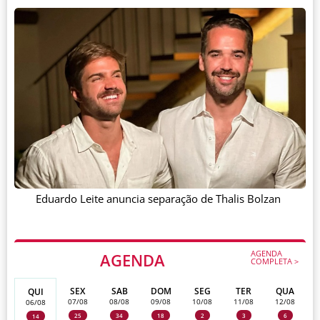
Eduardo Leite anuncia separação de Thalis Bolzan
AGENDA
AGENDA
COMPLETA >
SEX
SAB
DOM
SEG
TER
QUA
QUI
07/08
08/08
09/08
10/08
11/08
12/08
06/08
25
34
18
2
3
6
14