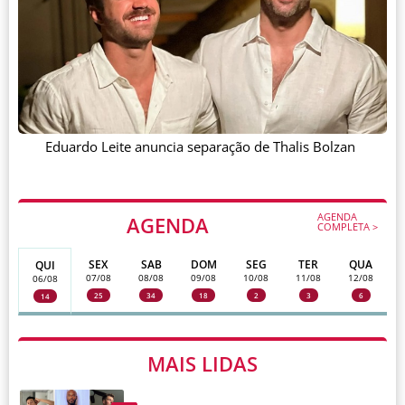
Eduardo Leite anuncia separação de Thalis Bolzan
AGENDA
AGENDA
COMPLETA >
SEX
SAB
DOM
SEG
TER
QUA
QUI
07/08
08/08
09/08
10/08
11/08
12/08
06/08
25
34
18
2
3
6
14
MAIS LIDAS