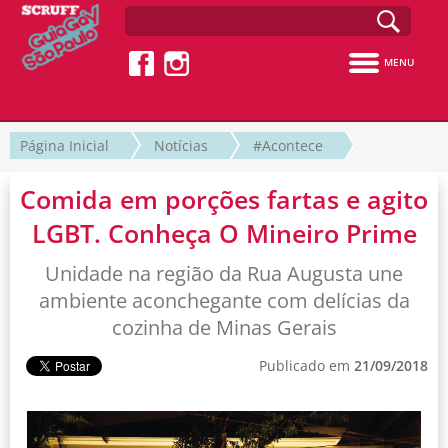
MENU
Página Inicial
Notícias
#Acontece
Comida em porções fartas e agito
LGBT. Conheça O Mineiro Prime
Unidade na região da Rua Augusta une
ambiente aconchegante com delícias da
cozinha de Minas Gerais
Publicado em
21/09/2018