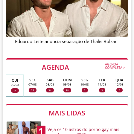
Eduardo Leite anuncia separação de Thalis Bolzan
AGENDA
AGENDA
COMPLETA >
SEX
SAB
DOM
SEG
TER
QUA
QUI
07/08
08/08
09/08
10/08
11/08
12/08
06/08
25
34
18
2
3
6
14
MAIS LIDAS
1
Veja os 10 astros do pornô gay mais