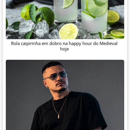
Rola caipirinha em dobro na happy hour do Medieval
hoje