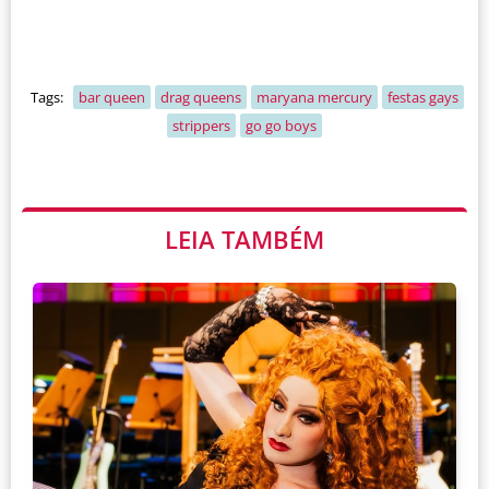
Tags:
bar queen
drag queens
maryana mercury
festas gays
strippers
go go boys
LEIA TAMBÉM