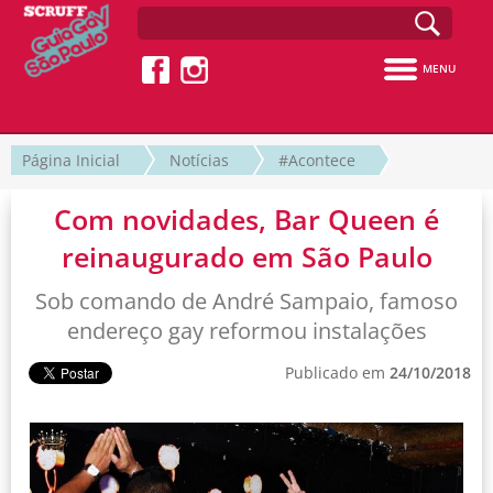
MENU
Página Inicial
Notícias
#Acontece
Com novidades, Bar Queen é
reinaugurado em São Paulo
Sob comando de André Sampaio, famoso
endereço gay reformou instalações
Publicado em
24/10/2018