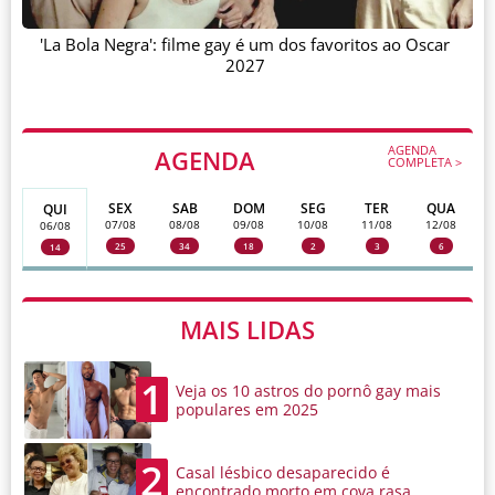
'La Bola Negra': filme gay é um dos favoritos ao Oscar
2027
AGENDA
AGENDA
COMPLETA >
SEX
SAB
DOM
SEG
TER
QUA
QUI
07/08
08/08
09/08
10/08
11/08
12/08
06/08
25
34
18
2
3
6
14
MAIS LIDAS
1
Veja os 10 astros do pornô gay mais
populares em 2025
2
Casal lésbico desaparecido é
encontrado morto em cova rasa