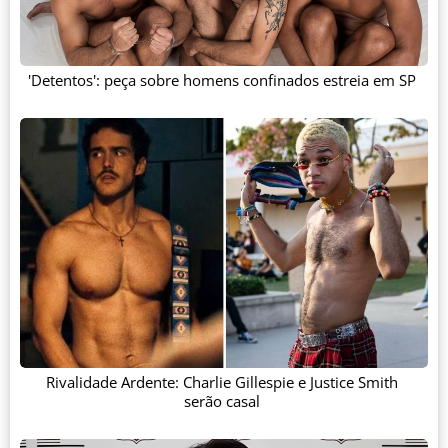
'Detentos': peça sobre homens confinados estreia em SP
Rivalidade Ardente: Charlie Gillespie e Justice Smith
serão casal