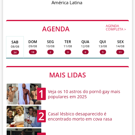
América Latina
AGENDA
AGENDA
COMPLETA >
DOM
SEG
TER
QUA
QUI
SEX
SAB
09/08
10/08
11/08
12/08
13/08
14/08
08/08
18
2
3
6
5
11
34
MAIS LIDAS
1
Veja os 10 astros do pornô gay mais
populares em 2025
2
Casal lésbico desaparecido é
encontrado morto em cova rasa