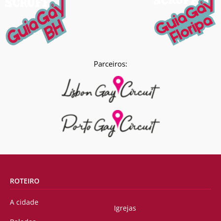
Parceiros:
ROTEIRO
A cidade
Igrejas