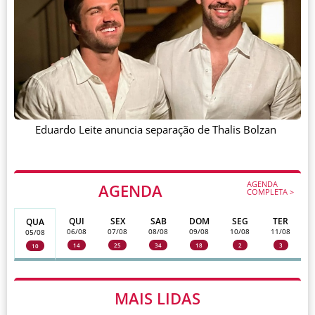
Eduardo Leite anuncia separação de Thalis Bolzan
AGENDA
AGENDA
COMPLETA >
QUI
SEX
SAB
DOM
SEG
TER
QUA
06/08
07/08
08/08
09/08
10/08
11/08
05/08
14
25
34
18
2
3
10
MAIS LIDAS