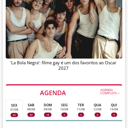
'La Bola Negra': filme gay é um dos favoritos ao Oscar
2027
AGENDA
AGENDA
COMPLETA >
SAB
DOM
SEG
TER
QUA
QUI
SEX
08/08
09/08
10/08
11/08
12/08
13/08
07/08
34
18
2
3
6
5
25