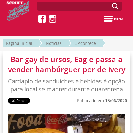
MENU
Página Inicial
Notícias
#Acontece
Bar gay de ursos, Eagle passa a
vender hambúrguer por delivery
Cardápio de sanduíches e bebidas é opção
para local se manter durante quarentena
Publicado em
15/06/2020