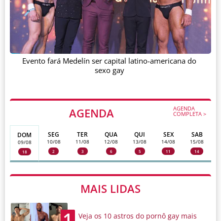
Evento fará Medelín ser capital latino-americana do
sexo gay
AGENDA
AGENDA
COMPLETA >
SEG
TER
QUA
QUI
SEX
SAB
DOM
10/08
11/08
12/08
13/08
14/08
15/08
09/08
2
3
6
5
11
14
18
MAIS LIDAS
1
Veja os 10 astros do pornô gay mais