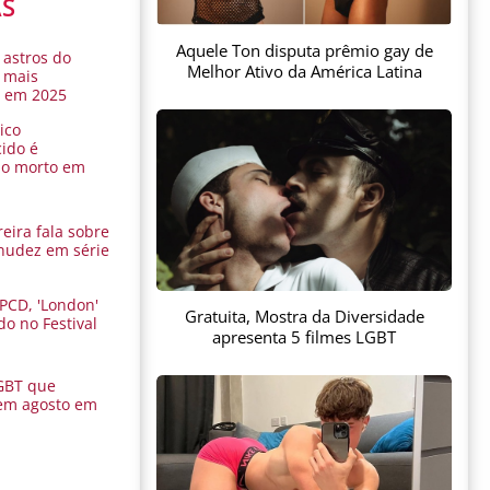
AS
Aquele Ton disputa prêmio gay de
 astros do
Melhor Ativo da América Latina
 mais
s em 2025
ico
ido é
do morto em
eira fala sobre
nudez em série
 PCD, 'London'
Gratuita, Mostra da Diversidade
do no Festival
apresenta 5 filmes LGBT
a
GBT que
em agosto em