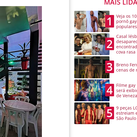
MAIS LID
Veja os 10
1
pornô gay
populare
Casal lésb
2
desaparec
encontra
cova rasa
3
Breno Ferr
cenas de 
Filme gay
4
será exibi
de Venez
9 peças L
5
estreiam 
São Paulo