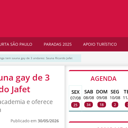
URTA SÃO PAULO
PARADAS 2025
APOIO TURÍSTICO
anga tem sauna gay de 3 andares: Sauna Ricardo Jafet
una gay de 3
AGENDA
do Jafet
SAB
DOM
SEG
T
SEX
08/08
09/08
10/08
11
07/08
 academia e oferece
34
18
2
25
m
Publicado em
30/05/2026