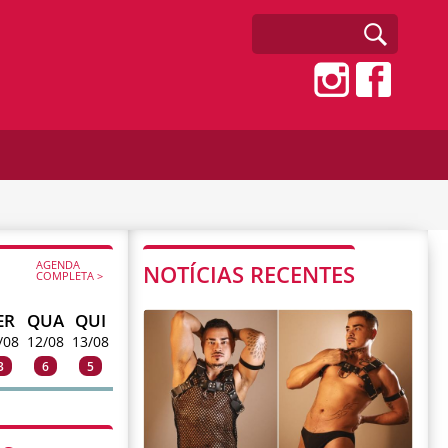
AGENDA
NOTÍCIAS RECENTES
COMPLETA >
ER
QUA
QUI
/08
12/08
13/08
3
6
5