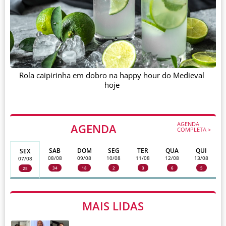
Rola caipirinha em dobro na happy hour do Medieval
hoje
AGENDA
AGENDA
COMPLETA >
SAB
DOM
SEG
TER
QUA
QUI
SEX
08/08
09/08
10/08
11/08
12/08
13/08
07/08
34
18
2
3
6
5
25
MAIS LIDAS