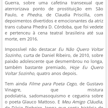
Guerra, sobre uma cafetina transexual que
aterrorizava ponto de prostituição em São
Paulo, e
Phedra
, de Claudia Priscilla, com
depoimentos divertidos e emocionantes da atriz
trans cubana Phedra D. Córdoba, que foi vedete
e pertenceu à cena teatral brasileira até sua
morte, em 2016.
Impossível não destacar
Eu Não Quero Voltar
Sozinho
, curta de Daniel Ribeiro, de 2010, sobre
paixão adolescente que desmembrou no longa,
também bastante premiado,
Hoje Eu Quero
Voltar Sozinho
, quatro anos depois.
Tem ainda
Filme para Poeta Cego
, de Gustavo
Vinagre, que mistura
podolatria, sadomasoquismo e cegueira sobre
o poeta Glauco Mattoso. E
Meu Amigo Cláudia
,
de Dácio Pinheiro, longa que conta história de