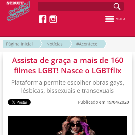
MENU
Página Inicial
Notícias
#Acontece
Assista de graça a mais de 160
filmes LGBT! Nasce o LGBTflix
Plataforma permite escolher obras gays,
lésbicas, bissexuais e transexuais
Publicado em
19/04/2020