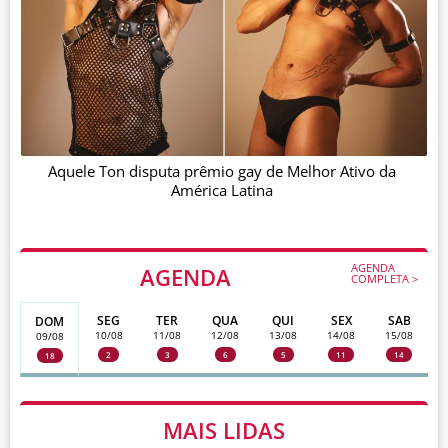
Aquele Ton disputa prêmio gay de Melhor Ativo da
América Latina
AGENDA
AGENDA
COMPLETA >
SEG
TER
QUA
QUI
SEX
SAB
DOM
10/08
11/08
12/08
13/08
14/08
15/08
09/08
2
3
6
5
11
14
18
MAIS LIDAS