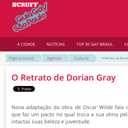
A CIDADE
NOTÍCIAS
TOP 30 GAY BRASIL
C
Página Inicial
Agenda
Cultura
O Retrato de Doria
O Retrato de Dorian Gray
Nova adaptação da obra de Oscar Wilde fala 
que faz um pacto no qual troca a sua alma pel
intactas suas beleza e juventude.