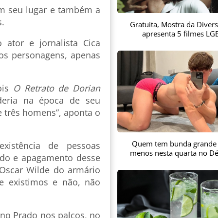
em seu lugar e também a
s.
Gratuita, Mostra da Diver
apresenta 5 filmes LG
 ator e jornalista Cica
 os personagens, apenas
ois
O Retrato de Dorian
eria na época de seu
e três homens”, aponta o
Quem tem bunda grande
existência de pessoas
menos nesta quarta no Dé
ndo e apagamento desse
 Oscar Wilde do armário
 existimos e não, não
ano Prado nos palcos, no