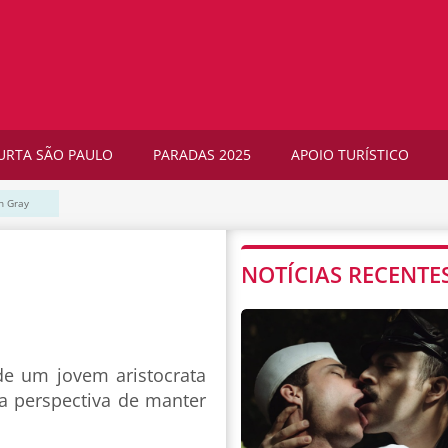
URTA SÃO PAULO
PARADAS 2025
APOIO TURÍSTICO
n Gray
NOTÍCIAS RECENTE
de um jovem aristocrata
a perspectiva de manter