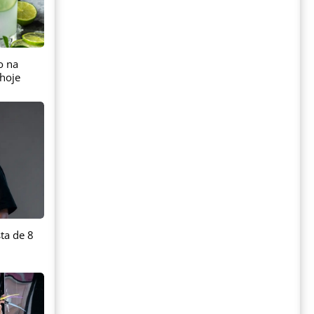
o na
hoje
ta de 8