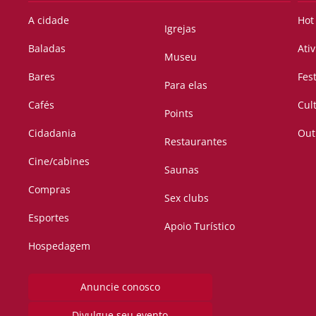
A cidade
Hot
Igrejas
Baladas
Ati
Museu
Bares
Fes
Para elas
Cafés
Cul
Points
Cidadania
Out
Restaurantes
Cine/cabines
Saunas
Compras
Sex clubs
Esportes
Apoio Turístico
Hospedagem
Anuncie conosco
Divulgue seu evento