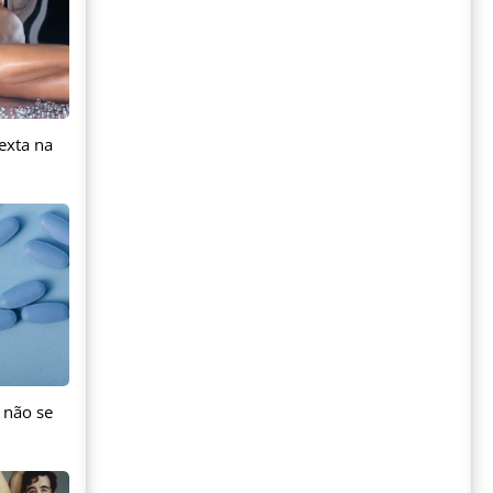
exta na
 não se