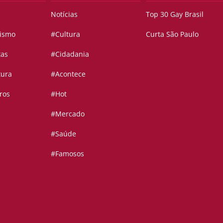
Notícias
Top 30 Gay Brasil
vismo
#Cultura
Curta São Paulo
tas
#Cidadania
tura
#Acontece
ros
#Hot
#Mercado
#Saúde
#Famosos