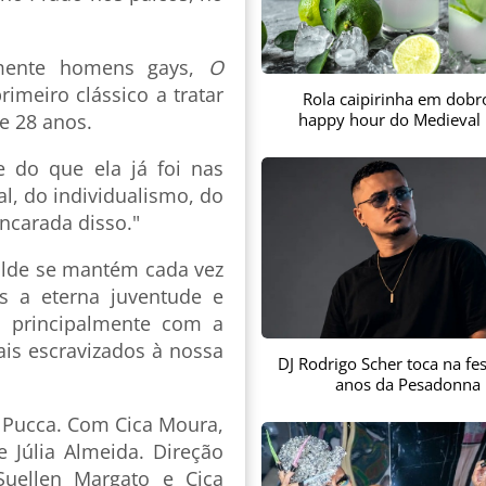
lmente homens gays,
O
meiro clássico a tratar
Rola caipirinha em dobr
happy hour do Medieval 
e 28 anos.
e do que ela já foi nas
al, do individualismo, do
ncarada disso."
Wilde se mantém cada vez
s a eterna juventude e
, principalmente com a
ais escravizados à nossa
DJ Rodrigo Scher toca na fes
anos da Pesadonna
l Pucca. Com Cica Moura,
 Júlia Almeida. Direção
Suellen Margato e Cica