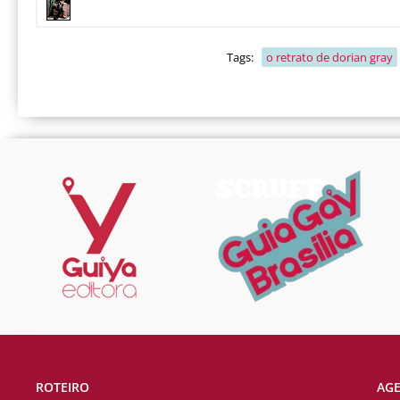
Tags:
o retrato de dorian gray
ROTEIRO
AG