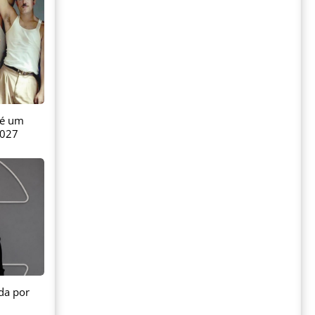
 é um
2027
da por