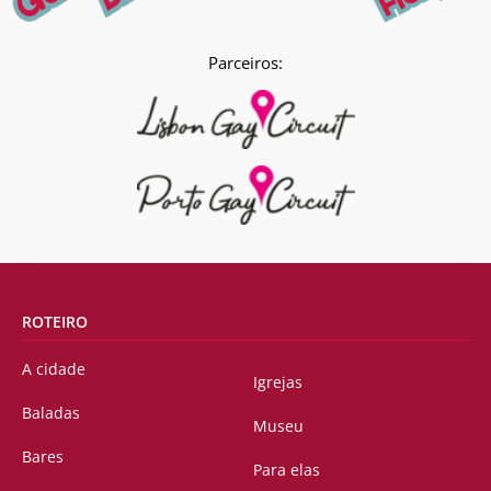
Parceiros:
ROTEIRO
A cidade
Igrejas
Baladas
Museu
Bares
Para elas