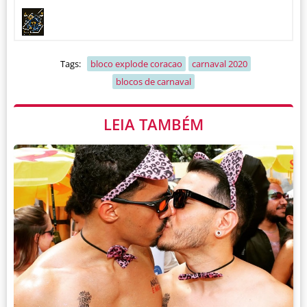
Tags:
bloco explode coracao
carnaval 2020
blocos de carnaval
LEIA TAMBÉM