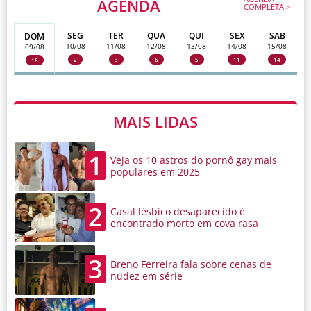
AGENDA
COMPLETA >
SEG
TER
QUA
QUI
SEX
SAB
DOM
10/08
11/08
12/08
13/08
14/08
15/08
09/08
2
3
6
5
11
14
18
MAIS LIDAS
1
Veja os 10 astros do pornô gay mais
populares em 2025
2
Casal lésbico desaparecido é
encontrado morto em cova rasa
3
Breno Ferreira fala sobre cenas de
nudez em série