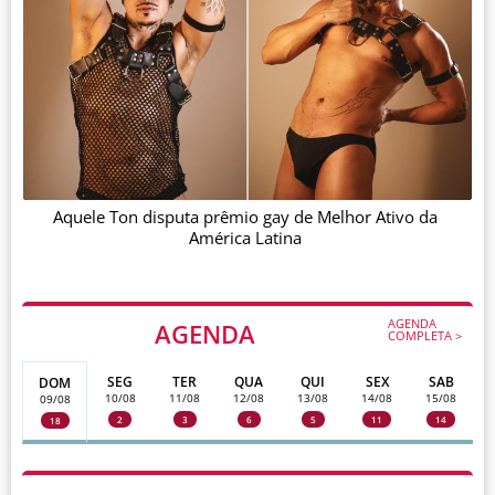
Aquele Ton disputa prêmio gay de Melhor Ativo da
América Latina
AGENDA
AGENDA
COMPLETA >
SEG
TER
QUA
QUI
SEX
SAB
DOM
10/08
11/08
12/08
13/08
14/08
15/08
09/08
2
3
6
5
11
14
18