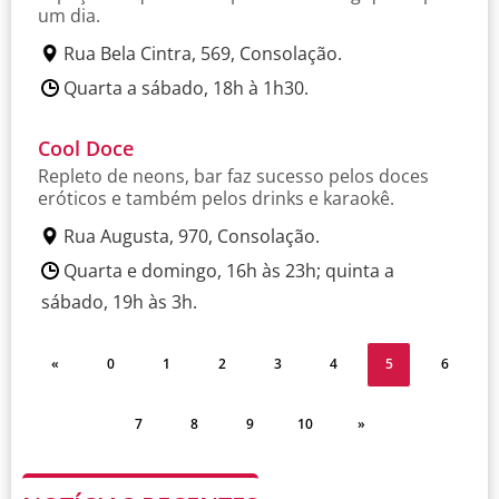
um dia.
Rua Bela Cintra, 569, Consolação.
Quarta a sábado, 18h à 1h30.
Cool Doce
Repleto de neons, bar faz sucesso pelos doces
eróticos e também pelos drinks e karaokê.
Rua Augusta, 970, Consolação.
Quarta e domingo, 16h às 23h; quinta a
sábado, 19h às 3h.
«
0
1
2
3
4
5
6
7
8
9
10
»