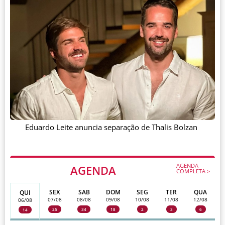
Eduardo Leite anuncia separação de Thalis Bolzan
AGENDA
AGENDA
COMPLETA >
SEX
SAB
DOM
SEG
TER
QUA
QUI
07/08
08/08
09/08
10/08
11/08
12/08
06/08
25
34
18
2
3
6
14