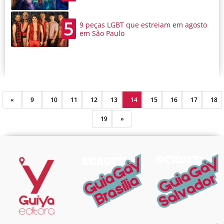
5
9 peças LGBT que estreiam em agosto
em São Paulo
«
9
10
11
12
13
14
15
16
17
18
19
»