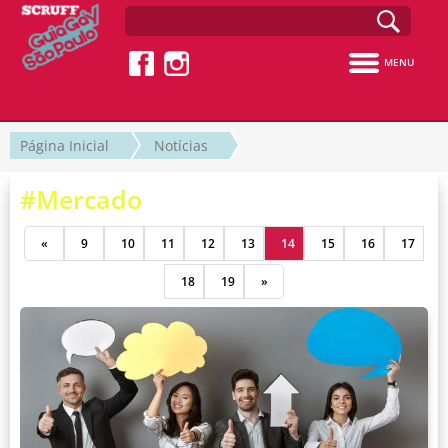
MENU
Página Inicial
Notícias
#Mercado
«
9
10
11
12
13
14
15
16
17
18
19
»