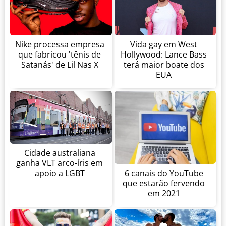
Nike processa empresa
Vida gay em West
que fabricou 'tênis de
Hollywood: Lance Bass
Satanás' de Lil Nas X
terá maior boate dos
EUA
Cidade australiana
ganha VLT arco-íris em
apoio a LGBT
6 canais do YouTube
que estarão fervendo
em 2021