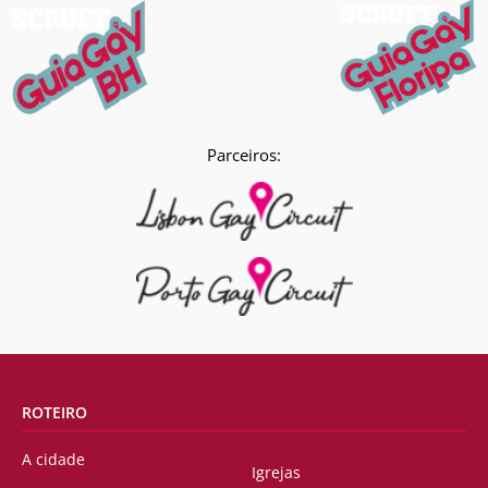
Parceiros:
ROTEIRO
A cidade
Igrejas