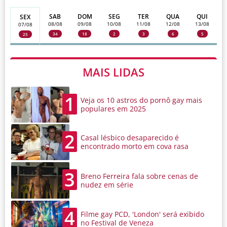
SAB
DOM
SEG
TER
QUA
QUI
SEX
08/08
09/08
10/08
11/08
12/08
13/08
07/08
34
18
2
3
6
5
25
MAIS LIDAS
1
Veja os 10 astros do pornô gay mais
populares em 2025
2
Casal lésbico desaparecido é
encontrado morto em cova rasa
3
Breno Ferreira fala sobre cenas de
nudez em série
4
Filme gay PCD, 'London' será exibido
no Festival de Veneza