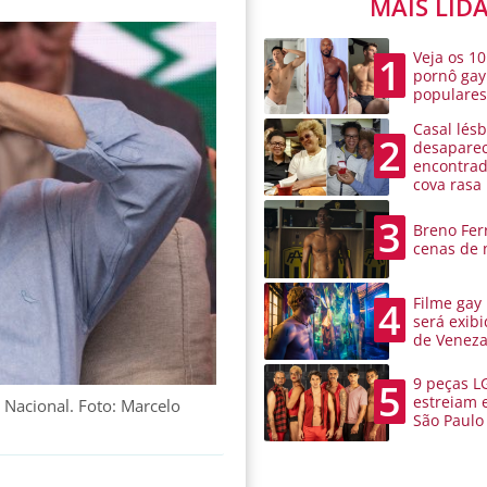
MAIS LID
Veja os 10
1
pornô gay
populare
Casal lésb
2
desaparec
encontra
cova rasa
3
Breno Ferr
cenas de 
Filme gay
4
será exibi
de Venez
9 peças L
5
estreiam 
 Nacional. Foto: Marcelo
São Paulo