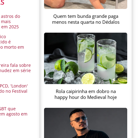
AS
Quem tem bunda grande paga
 astros do
 mais
menos nesta quarta no Dédalos
s em 2025
ico
ido é
do morto em
eira fala sobre
nudez em série
 PCD, 'London'
Rola caipirinha em dobro na
do no Festival
a
happy hour do Medieval hoje
GBT que
em agosto em