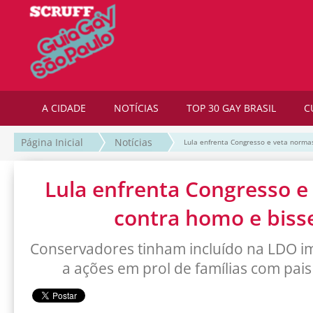
A CIDADE
NOTÍCIAS
TOP 30 GAY BRASIL
C
Página Inicial
Notícias
Lula enfrenta Congresso e veta norma
Lula enfrenta Congresso e
contra homo e biss
Conservadores tinham incluído na LDO 
a ações em prol de famílias com pa