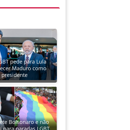
BT pede para Lula
hecer Maduro como
presidente
pete Bolsonaro e não
al para paradas LGBT