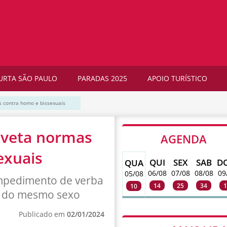
URTA SÃO PAULO
PARADAS 2025
APOIO TURÍSTICO
s contra homo e bissexuais
 veta normas
AGENDA
exuais
QUI
SEX
SAB
D
QUA
06/08
07/08
08/08
09
05/08
impedimento de verba
14
25
34
1
10
is do mesmo sexo
Publicado em
02/01/2024