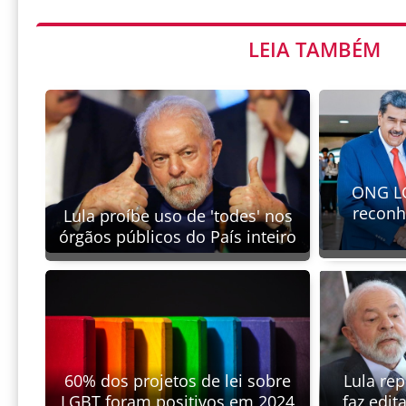
LEIA TAMBÉM
ONG LG
recon
Lula proíbe uso de 'todes' nos
órgãos públicos do País inteiro
60% dos projetos de lei sobre
Lula re
LGBT foram positivos em 2024
faz edit