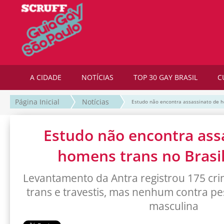
A CIDADE
NOTÍCIAS
TOP 30 GAY BRASIL
C
Página Inicial
Notícias
Estudo não encontra assassinato de h
Estudo não encontra ass
homens trans no Brasi
Levantamento da Antra registrou 175 cr
trans e travestis, mas nenhum contra p
masculina