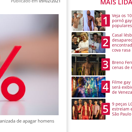
MAIS LID
Publicado em
09/02/2021
Veja os 10
1
pornô gay
populare
Casal lésb
2
desaparec
encontra
cova rasa
3
Breno Ferr
cenas de 
Filme gay
4
será exibi
de Venez
9 peças L
5
estreiam 
São Paulo
rganizada de apagar homens