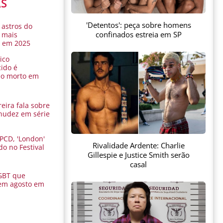
AS
'Detentos': peça sobre homens
 astros do
confinados estreia em SP
 mais
s em 2025
ico
ido é
do morto em
eira fala sobre
nudez em série
 PCD, 'London'
Rivalidade Ardente: Charlie
do no Festival
Gillespie e Justice Smith serão
a
casal
GBT que
em agosto em