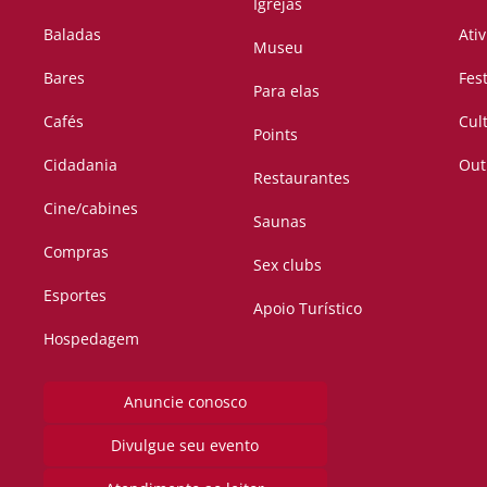
Igrejas
Baladas
Ati
Museu
Bares
Fes
Para elas
Cafés
Cul
Points
Cidadania
Out
Restaurantes
Cine/cabines
Saunas
Compras
Sex clubs
Esportes
Apoio Turístico
Hospedagem
Anuncie conosco
Divulgue seu evento