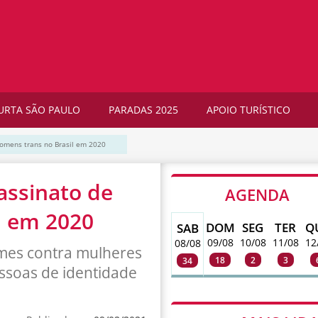
URTA SÃO PAULO
PARADAS 2025
APOIO TURÍSTICO
omens trans no Brasil em 2020
assinato de
AGENDA
l em 2020
DOM
SEG
TER
Q
SAB
09/08
10/08
11/08
12
08/08
imes contra mulheres
18
2
3
34
essoas de identidade