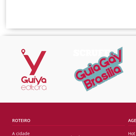
ROTEIRO
AG
A cidade
Hot