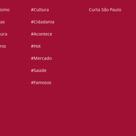
vismo
#Cultura
Curta São Paulo
tas
#Cidadania
tura
#Acontece
ros
#Hot
#Mercado
#Saúde
#Famosos