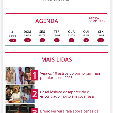
AGENDA
AGENDA
COMPLETA >
DOM
SEG
TER
QUA
QUI
SEX
SAB
09/08
10/08
11/08
12/08
13/08
14/08
08/08
18
2
3
6
5
11
34
MAIS LIDAS
1
Veja os 10 astros do pornô gay mais
populares em 2025
2
Casal lésbico desaparecido é
encontrado morto em cova rasa
3
Breno Ferreira fala sobre cenas de