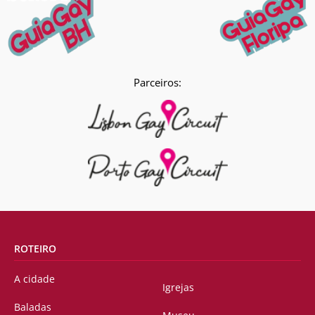
Parceiros:
ROTEIRO
A cidade
Igrejas
Baladas