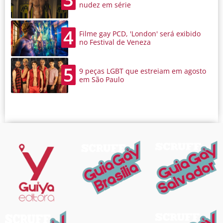
nudez em série
4
Filme gay PCD, 'London' será exibido
no Festival de Veneza
5
9 peças LGBT que estreiam em agosto
em São Paulo