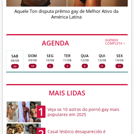
Aquele Ton disputa prêmio gay de Melhor Ativo da
América Latina
AGENDA
AGENDA
COMPLETA >
DOM
SEG
TER
QUA
QUI
SEX
SAB
09/08
10/08
11/08
12/08
13/08
14/08
08/08
18
2
3
6
5
11
34
MAIS LIDAS
1
Veja os 10 astros do pornô gay mais
populares em 2025
2
Casal lésbico desaparecido é