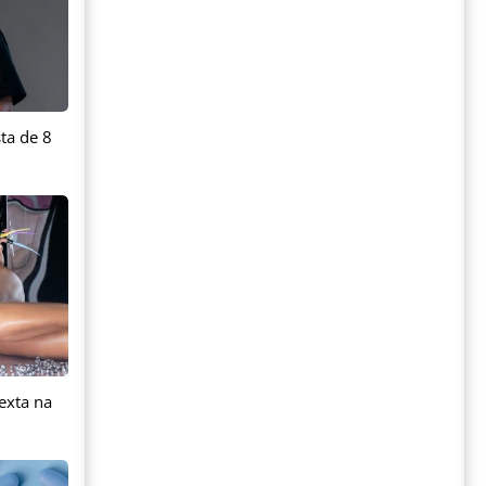
ta de 8
exta na