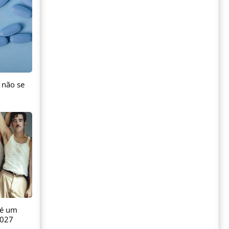
 não se
 é um
2027