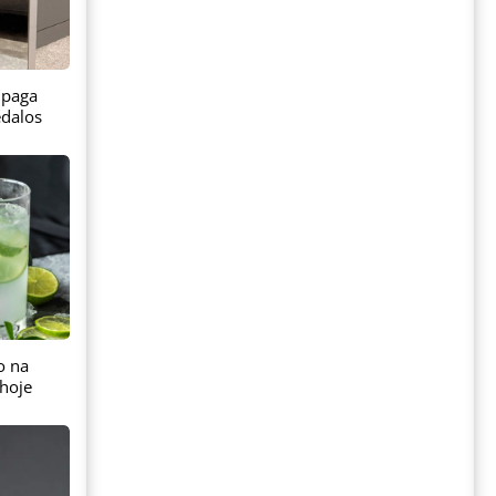
 paga
dalos
o na
hoje