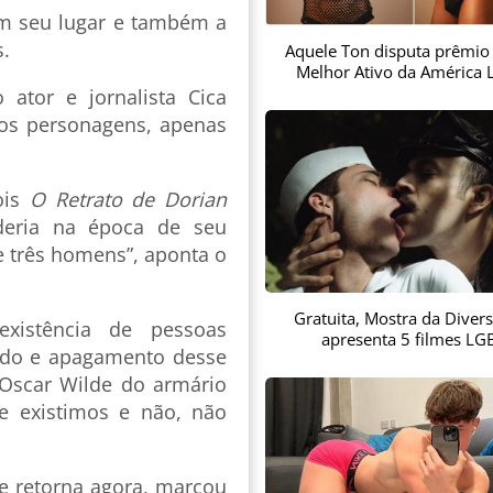
em seu lugar e também a
s.
Aquele Ton disputa prêmio
Melhor Ativo da América L
 ator e jornalista Cica
 os personagens, apenas
ois
O Retrato de Dorian
eria na época de seu
e três homens”, aponta o
Gratuita, Mostra da Diver
existência de pessoas
apresenta 5 filmes LG
ndo e apagamento desse
 Oscar Wilde do armário
 existimos e não, não
e retorna agora, marcou