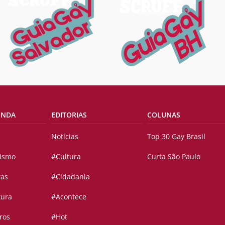
ENDA
EDITORIAS
COLUNAS
Notícias
Top 30 Gay Brasil
vismo
#Cultura
Curta São Paulo
tas
#Cidadania
tura
#Acontece
ros
#Hot