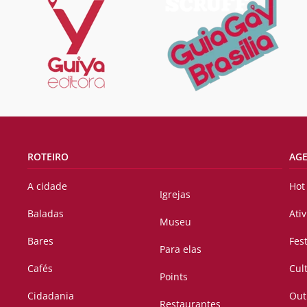
ROTEIRO
AG
A cidade
Hot
Igrejas
Baladas
Ati
Museu
Bares
Fes
Para elas
Cafés
Cul
Points
Cidadania
Out
Restaurantes