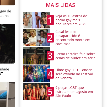
MAIS LIDAS
 gay de
atina
Veja os 10 astros do
1
pornô gay mais
populares em 2025
Casal lésbico
2
desaparecido é
encontrado morto em
cova rasa
3
Breno Ferreira fala sobre
cenas de nudez em série
sidade
Filme gay PCD, 'London'
4
BT
será exibido no Festival
de Veneza
9 peças LGBT que
5
estreiam em agosto em
São Paulo