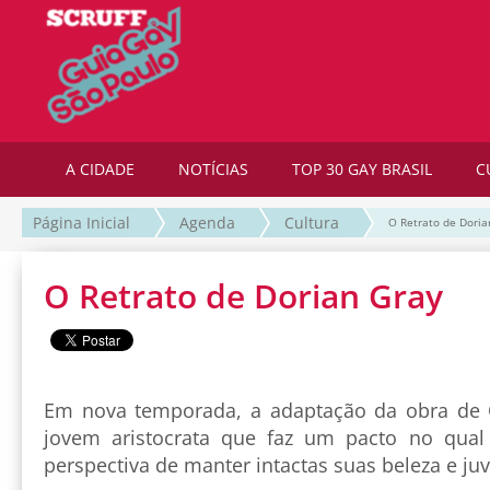
A CIDADE
NOTÍCIAS
TOP 30 GAY BRASIL
C
Página Inicial
Agenda
Cultura
O Retrato de Doria
O Retrato de Dorian Gray
Em nova temporada, a adaptação da obra de 
jovem aristocrata que faz um pacto no qual
perspectiva de manter intactas suas beleza e ju