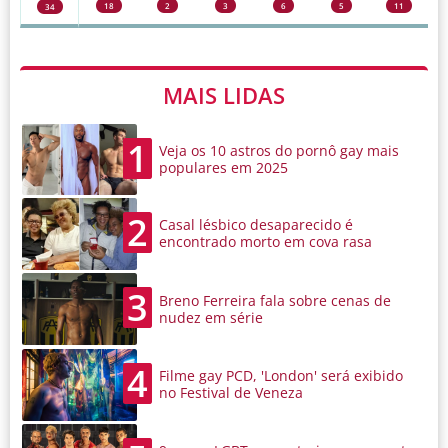
18
2
3
6
5
11
34
MAIS LIDAS
1
Veja os 10 astros do pornô gay mais
populares em 2025
2
Casal lésbico desaparecido é
encontrado morto em cova rasa
3
Breno Ferreira fala sobre cenas de
nudez em série
4
Filme gay PCD, 'London' será exibido
no Festival de Veneza