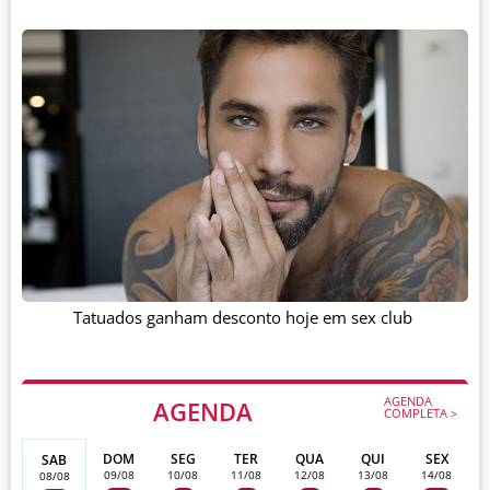
Tatuados ganham desconto hoje em sex club
AGENDA
AGENDA
COMPLETA >
DOM
SEG
TER
QUA
QUI
SEX
SAB
09/08
10/08
11/08
12/08
13/08
14/08
08/08