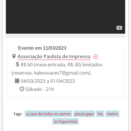
Evento em 11/03/2023
Associação Paulista de Imprensa
R$ 60 (meia-entrada, R$ 30) limitados
(reservas:
kakosoares7@gmail.com
).
04/03/2023 a 01/04/2023
Sábado - 21h
Tags:
a casa de todos os santos
pecas gays
hiv
teatro
os hypocritas