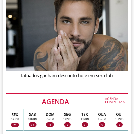
Tatuados ganham desconto hoje em sex club
AGENDA
AGENDA
COMPLETA >
SAB
DOM
SEG
TER
QUA
QUI
SEX
08/08
09/08
10/08
11/08
12/08
13/08
07/08
34
18
2
3
6
5
25