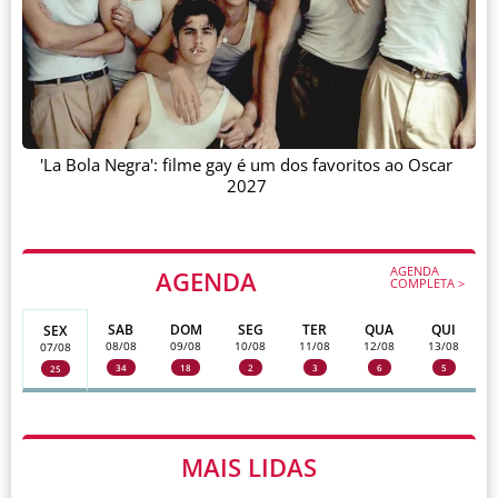
'La Bola Negra': filme gay é um dos favoritos ao Oscar
2027
AGENDA
AGENDA
COMPLETA >
SAB
DOM
SEG
TER
QUA
QUI
SEX
08/08
09/08
10/08
11/08
12/08
13/08
07/08
34
18
2
3
6
5
25
MAIS LIDAS