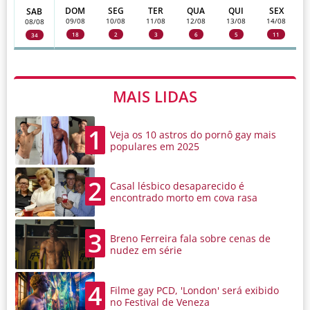
DOM
SEG
TER
QUA
QUI
SEX
SAB
09/08
10/08
11/08
12/08
13/08
14/08
08/08
18
2
3
6
5
11
34
MAIS LIDAS
1
Veja os 10 astros do pornô gay mais
populares em 2025
2
Casal lésbico desaparecido é
encontrado morto em cova rasa
3
Breno Ferreira fala sobre cenas de
nudez em série
4
Filme gay PCD, 'London' será exibido
no Festival de Veneza