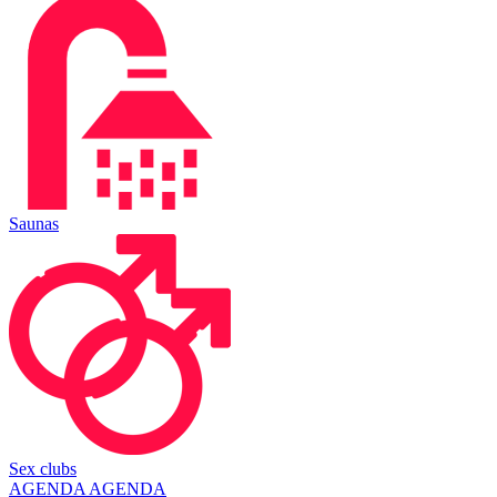
Saunas
Sex clubs
AGENDA
AGENDA